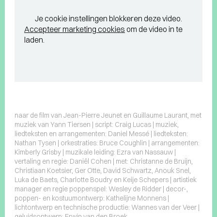
Je cookie instellingen blokkeren deze video.
Accepteer marketing cookies
om de video in te
laden.
naar de film van Jean-Pierre Jeunet en Guillaume Laurant, met
muziek van Yann Tiersen | script: Craig Lucas | muziek,
liedteksten en arrangementen: Daniel Messé | liedteksten:
Nathan Tysen | orkestraties: Bruce Coughlin | arrangementen:
Kimberly Grisby | muzikale leiding: Ezra van Nassauw |
vertaling en regie: Daniël Cohen | met: Christanne de Bruijn,
Christiaan Koetsier, Ger Otte, David Schwartz, Anouk Snel,
Luka de Baets, Charlotte Boudry en Keije Schepers | artistiek
manager en regie poppenspel: Wesley de Ridder | decor-,
poppen- en kostuumontwerp: Kathelijne Monnens |
lichtontwerp en technische productie: Wannes van der Veer |
geluidsontwerp: Erwin van den Broek