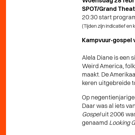
Woensdag 28 febr
SPOT/Grand Theatr
20:30 start progr
(Tijden zijn indicatief en
Kampvuur-gospel 
Alela Diane is een
Weird America, folk
maakt. De Amerikaan
keren uitgebreide 
Op negentienjarige
Daar was al iets va
Gospel
uit 2006 was
genaamd
Looking G