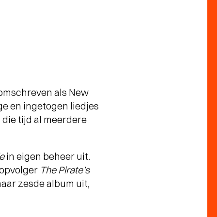
t omschreven als New
ge en ingetogen liedjes
 die tijd al meerdere
e
in eigen beheer uit.
e opvolger
The Pirate’s
aar zesde album uit,