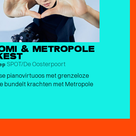
ROMI & METROPOLE
KEST
SPOT/De Oosterpoort
sep
e pianovirtuoos met grenzeloze
e bundelt krachten met Metropole