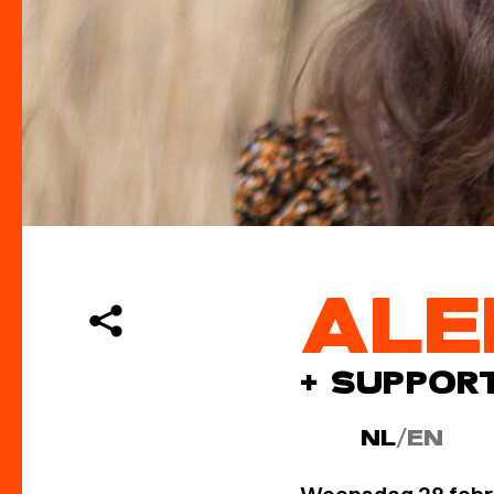
ALE
+ SUPPOR
NL
/
EN