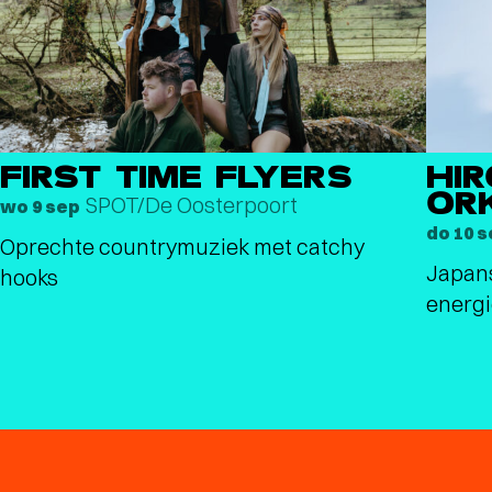
FIRST TIME FLYERS
HI
OR
SPOT/De Oosterpoort
wo 9 sep
do 10 
Oprechte countrymuziek met catchy
Japans
hooks
energi