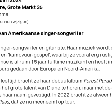
uari 2024
e, Grote Markt 35
amma
 kunnen wijzigen)
van Amerikaanse singer-songwriter
 singer-songwriter en gitariste. Haar muziek word
 en ‘kampvuur-gospel’, waarbij ze vooral erg rusti
se is al ruim 15 jaar fulltime muzikant en heeft in
tours gedaan door Europa en Noord-Amerika.
 leeftijd bracht ze haar debuutalbum
Forest Parad
n het grote talent van Diane te horen, maar met d
 haar naam gevestigd. In 2022 bracht ze alweer h
lass
, dat ze nu meeneemt op tour.