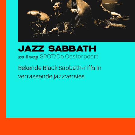
JAZZ SABBATH
SPOT/De Oosterpoort
zo 6 sep
Bekende Black Sabbath-riffs in
verrassende jazzversies