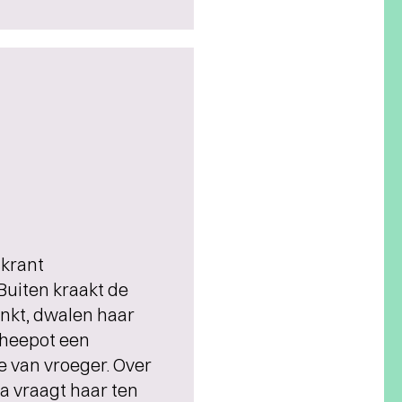
skrant
Buiten kraakt de
enkt, dwalen haar
 theepot een
de van vroeger. Over
a vraagt haar ten