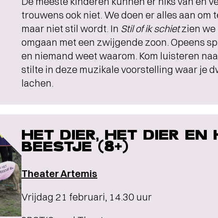
De meeste kinderen kunnen er niks van en v
trouwens ook niet. We doen er alles aan om t
maar niet stil wordt. In
Stil of ik schiet
zien we
omgaan met een zwijgende zoon. Opeens spre
en niemand weet waarom. Kom luisteren na
stilte in deze muzikale voorstelling waar j
lachen.
HET DIER, HET DIER EN
BEESTJE (8+)
Theater Artemis
Vrijdag 21 februari, 14.30 uur