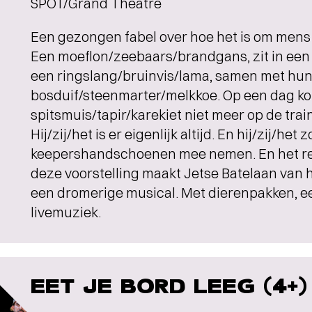
SPOT/Grand Theatre
Een gezongen fabel over hoe het is om mens t
Een moeflon/zeebaars/brandgans, zit in een 
een ringslang/bruinvis/lama, samen met hun
bosduif/steenmarter/melkkoe. Op een dag k
spitsmuis/tapir/karekiet niet meer op de train
Hij/zij/het is er eigenlijk altijd. En hij/zij/het 
keepershandschoenen mee nemen. En het reg
deze voorstelling maakt Jetse Batelaan van
een dromerige musical. Met dierenpakken, e
livemuziek.
EET JE BORD LEEG (4+)