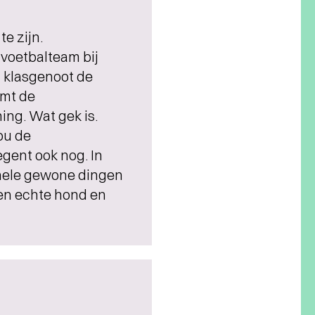
e zijn.
voetbalteam bij
 klasgenoot de
omt de
ing. Wat gek is.
zou de
ent ook nog. In
 hele gewone dingen
en echte hond en