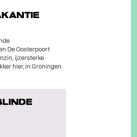
AKANTIE
ende
 en De Oosterpoort
nzin, ijzersterke
ker hier, in Groningen.
BLINDE