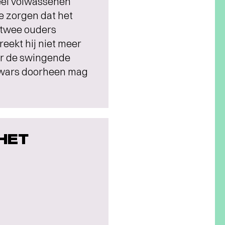
eel volwassenen
e zorgen dat het
 twee ouders
ekt hij niet meer
ar de swingende
e dwars doorheen mag
 HET