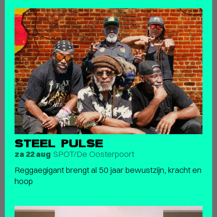
STEEL PULSE
SPOT/De Oosterpoort
za 22 aug
Reggaegigant brengt al 50 jaar bewustzijn, kracht en
hoop