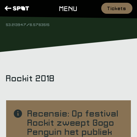
MENU
Tickets
53.213947/6.5763515
Rockit 2018
Recensie: Op festival
Rockit zweept Gogo
Penguin het publiek