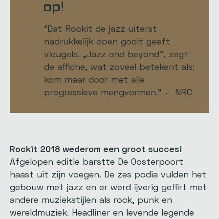
op!
“Dat Rockit de jazz uiterst
nadrukkelijk open gooit geeft
vleugels. „Jazz and beyond”, zegt
de affiche, wat zoveel betekent als:
kom maar door met alle
progressieve mengvormen.” –
NRC
Rockit 2018 wederom een groot succes!
Afgelopen editie barstte De Oosterpoort
haast uit zijn voegen. De zes podia vulden het
gebouw met jazz en er werd ijverig geflirt met
andere muziekstijlen als rock, punk en
wereldmuziek. Headliner en levende legende