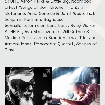
STUFF., Aaron Parks & Little Big, Noordpool
Orkest ‘Songs of Joni Mitchell’ ft. Zara
Mcfarlane, Anna Serierse & Jorrit Westerhof,
Benjamin Herman’s Bughouse,
Schnellertollermeier, Dans Dans, Ryley Walker,
KUHN FU, Ava Mendoza met Will Guthrie &
Maxime Petit, James Brandon Lewis Trio, Joe
Armon-Jones, Robocobra Quartet, Shapes of
Time.