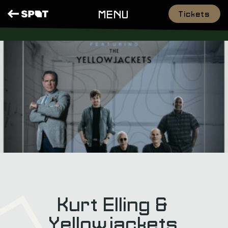
MENU
Tickets
Kurt Elling &
Yellowjackets