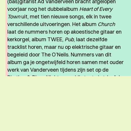
(bas)gitarist Ad Vanderveen bracht afgelopen
voorjaar nog het dubbelalbum
Heart of Every
Town
uit, met tien nieuwe songs, elk in twee
verschillende uitvoeringen. Het album
Church
laat de nummers horen op akoestische gitaar en
kerkorgel, album TWEE,
Pub
, laat dezelfde
tracklist horen, maar nu op elektrische gitaar en
begeleid door The O’Neils. Nummers van dit
album ga je ongetwijfeld horen samen met ouder
werk van Vanderveen tijdens zijn set op de
Rhythm & Blues Night, waar hij staat als trio; Ad
op gitaar, mandola, mondharmonica en zang;
Kersten de Ligny op autoharp en bijdrage aan de
harmoniën en Jan-Erik Hoeve op pedal steel
guitar.
TIJDSCHEMA