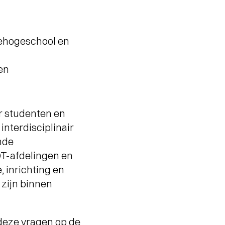
zehogeschool en
en
r studenten en
interdisciplinair
nde
OT-afdelingen en
 inrichting en
 zijn binnen
 deze vragen op de