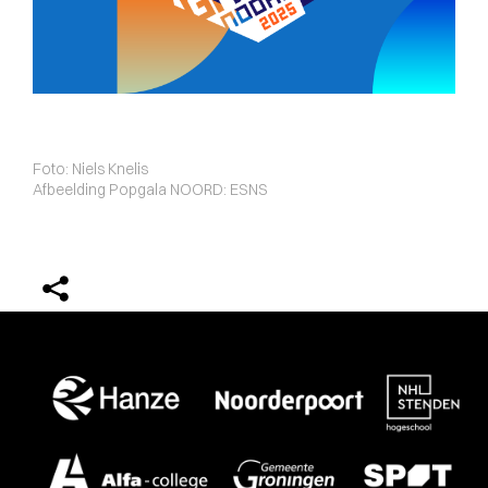
Foto: Niels Knelis
Afbeelding Popgala NOORD: ESNS