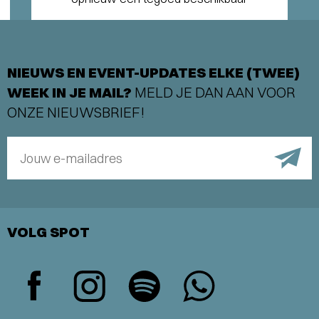
NIEUWS EN EVENT-UPDATES ELKE (TWEE)
WEEK IN JE MAIL?
MELD JE DAN AAN VOOR
ONZE NIEUWSBRIEF!
Jouw e-mailadres
VOLG SPOT