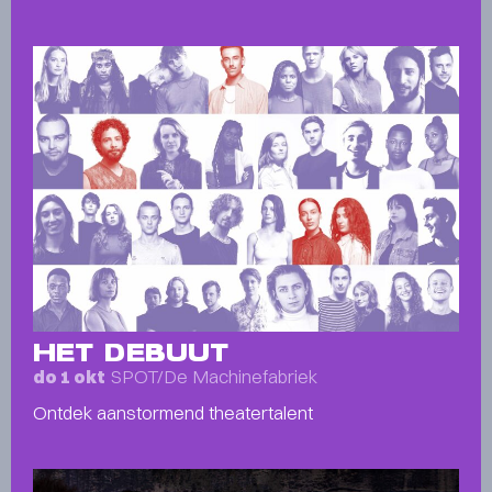
HET DEBUUT
SPOT/De Machinefabriek
do 1 okt
Ontdek aanstormend theatertalent