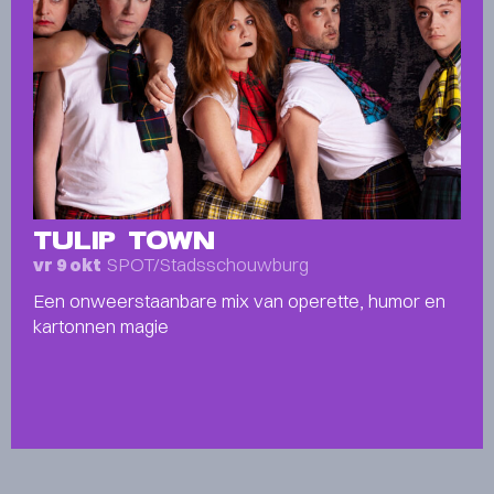
TULIP TOWN
SPOT/Stadsschouwburg
vr 9 okt
Een onweerstaanbare mix van operette, humor en
kartonnen magie