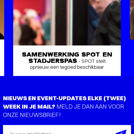
SAMENWERKING SPOT EN
STADJERSPAS
- SPOT stelt
opnieuw een tegoed beschikbaar
NIEUWS EN EVENT-UPDATES ELKE (TWEE)
WEEK IN JE MAIL?
MELD JE DAN AAN VOOR
ONZE NIEUWSBRIEF!