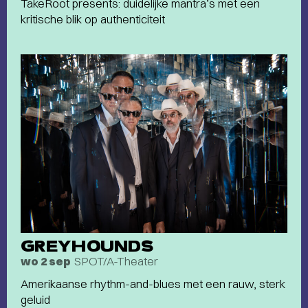
TakeRoot presents: duidelijke mantra’s met een
kritische blik op authenticiteit
GREYHOUNDS
SPOT/A-Theater
wo 2 sep
Amerikaanse rhythm-and-blues met een rauw, sterk
geluid