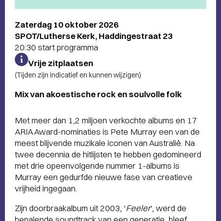
Zaterdag 10 oktober 2026
SPOT/Lutherse Kerk, Haddingestraat 23
20:30 start programma
Vrije zitplaatsen
(Tijden zijn indicatief en kunnen wijzigen)
Mix van akoestische rock en soulvolle folk
Met meer dan 1,2 miljoen verkochte albums en 17
ARIA Award-nominaties is Pete Murray een van de
meest blijvende muzikale iconen van Australië. Na
twee decennia de hitlijsten te hebben gedomineerd
met drie opeenvolgende nummer 1-albums is
Murray een gedurfde nieuwe fase van creatieve
vrijheid ingegaan.
Zijn doorbraakalbum uit 2003, ‘
Feeler
‘, werd de
bepalende soundtrack van een generatie, bleef