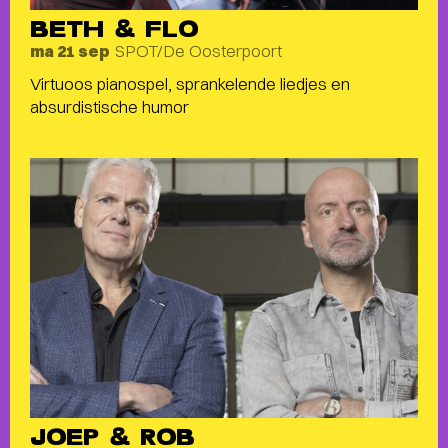
BETH & FLO
SPOT/De Oosterpoort
ma 21 sep
Virtuoos pianospel, sprankelende liedjes en
absurdistische humor
JOEP & ROB