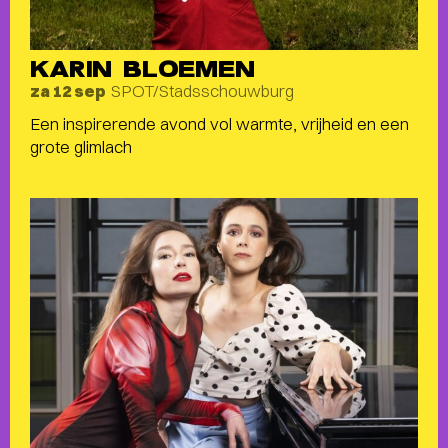
KARIN BLOEMEN
SPOT/Stadsschouwburg
za 12 sep
Een inspirerende avond vol warmte, vrijheid en een
grote glimlach