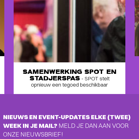
SAMENWERKING SPOT EN
STADJERSPAS
- SPOT stelt
opnieuw een tegoed beschikbaar
NIEUWS EN EVENT-UPDATES ELKE (TWEE)
WEEK IN JE MAIL?
MELD JE DAN AAN VOOR
ONZE NIEUWSBRIEF!