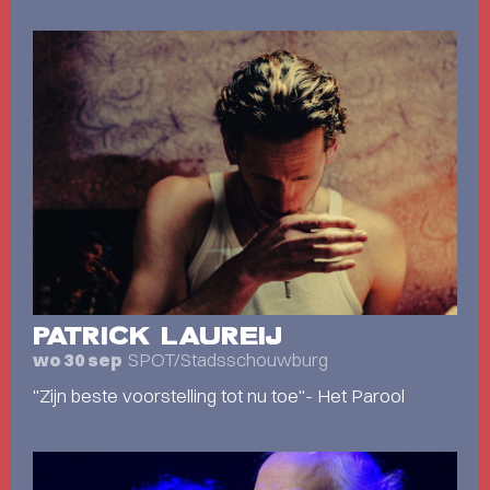
PATRICK LAUREIJ
SPOT/Stadsschouwburg
wo 30 sep
"Zijn beste voorstelling tot nu toe"- Het Parool