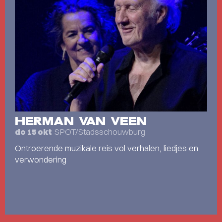
HERMAN VAN VEEN
SPOT/Stadsschouwburg
do 15 okt
Ontroerende muzikale reis vol verhalen, liedjes en
verwondering