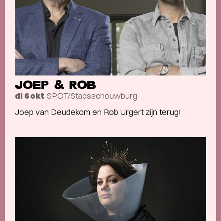
JOEP & ROB
SPOT/Stadsschouwburg
di 6 okt
Joep van Deudekom en Rob Urgert zijn terug!