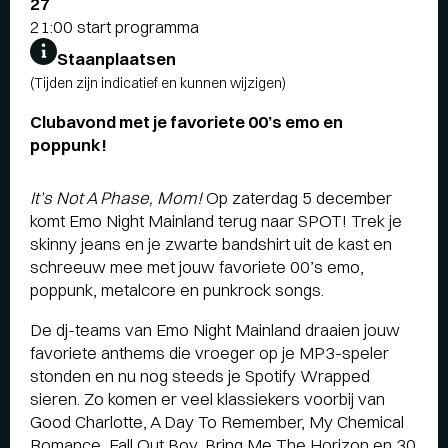
27
21:00 start programma
Staanplaatsen
(Tijden zijn indicatief en kunnen wijzigen)
Clubavond met je favoriete 00’s emo en
poppunk!
It’s Not A Phase, Mom!
Op zaterdag 5 december
komt Emo Night Mainland terug naar SPOT! Trek je
skinny jeans en je zwarte bandshirt uit de kast en
schreeuw mee met jouw favoriete 00’s emo,
poppunk, metalcore en punkrock songs.
De dj-teams van Emo Night Mainland draaien jouw
favoriete anthems die vroeger op je MP3-speler
stonden en nu nog steeds je Spotify Wrapped
sieren. Zo komen er veel klassiekers voorbij van
Good Charlotte, A Day To Remember, My Chemical
Romance, Fall Out Boy, Bring Me The Horizon en 30