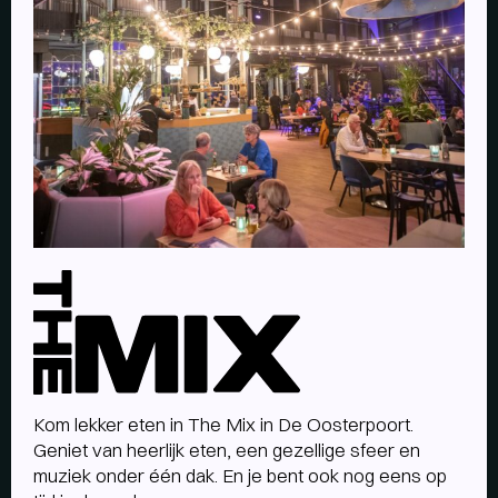
The
Mix
a
la
carte
menu
Kom lekker eten in The Mix in De Oosterpoort.
Geniet van heerlijk eten, een gezellige sfeer en
muziek onder één dak. En je bent ook nog eens op