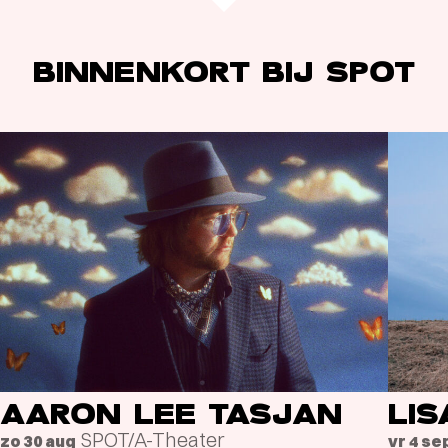
BINNENKORT BIJ SPOT
AARON LEE TASJAN
LI
SPOT/A-Theater
zo 30 aug
vr 4 se