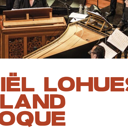
IËL LOHUE
LAND
OQUE