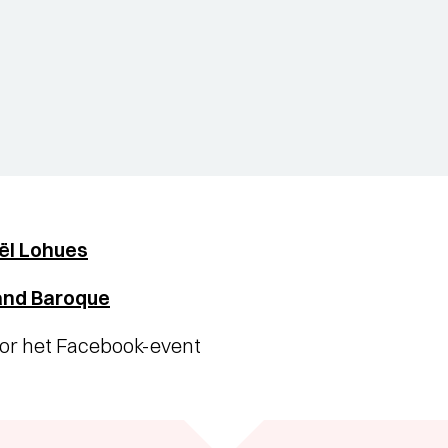
ël Lohues
and Baroque
oor het Facebook-event