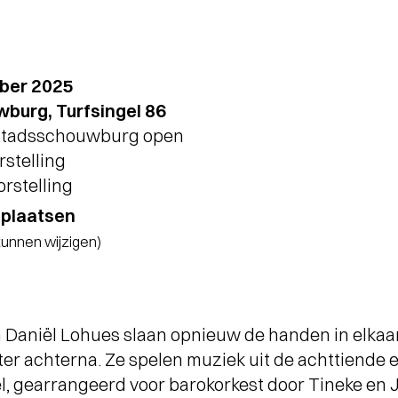
ber 2025
burg, Turfsingel 86
 Stadsschouwburg open
rstelling
orstelling
tplaatsen
 kunnen wijzigen)
Daniël Lohues slaan opnieuw de handen in elkaar.
ter achterna. Ze spelen muziek uit de achttiende
l, gearrangeerd voor barokorkest door Tineke en 