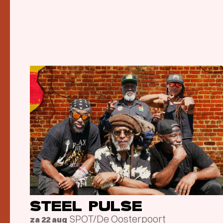
STEEL PULSE
SPOT/De Oosterpoort
za 22 aug