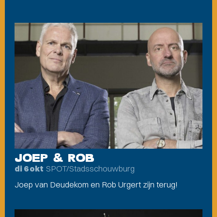
JOEP & ROB
SPOT/Stadsschouwburg
di 6 okt
Joep van Deudekom en Rob Urgert zijn terug!